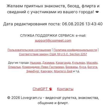
Желаем приятных знакомств, бесед, флирта и
свиданий с участниками из вашего города! 💋
Дата редактирования поста: 06.08.2026 13:43:40
СЛУЖБА ПОДДЕРЖКИ СЕРВИСА: e-mail:
support@coomeet.com
Пользовательское соглашение
|
Политика конфиденциальности
|
Соответствие закону США 18 U.S.C. Section 2257
Другие города:
Ньюарк
,
Джимма
,
Караганда
,
Кульякан
,
Масейо
,
Олмалык
,
Комендадор-Леви-Гаспариан
,
Бровары
,
Куса
,
Богота
,
Эдинбург
,
Каруару
,
Монтего-Бей
и т.д.
ChatGPT 🧠
Контакты
©
2026
Lovegram.ru - видеочат рулетка, знакомства,
общение и флирт.