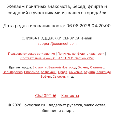
Желаем приятных знакомств, бесед, флирта и
свиданий с участниками из вашего города! 💋
Дата редактирования поста: 06.08.2026 04:20:00
СЛУЖБА ПОДДЕРЖКИ СЕРВИСА: e-mail:
support@coomeet.com
Пользовательское соглашение
|
Политика конфиденциальности
|
Соответствие закону США 18 U.S.C. Section 2257
Другие города:
Биллингс
,
Великий Новгород
,
Окленд
,
Салтильо
,
Вальпараисо
,
Риобамба
,
Астрахань
,
Орадя
,
Сычёвка
,
Алушта
,
Ханкенди
,
Эрфурт
,
Сысерть
и т.д.
ChatGPT 🧠
Контакты
©
2026
Lovegram.ru - видеочат рулетка, знакомства,
общение и флирт.