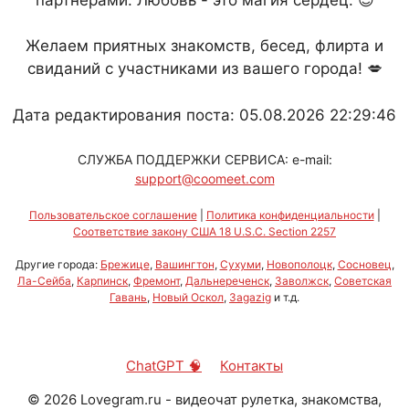
Желаем приятных знакомств, бесед, флирта и
свиданий с участниками из вашего города! 💋
Дата редактирования поста: 05.08.2026 22:29:46
СЛУЖБА ПОДДЕРЖКИ СЕРВИСА: e-mail:
support@coomeet.com
Пользовательское соглашение
|
Политика конфиденциальности
|
Соответствие закону США 18 U.S.C. Section 2257
Другие города:
Брежице
,
Вашингтон
,
Сухуми
,
Новополоцк
,
Сосновец
,
Ла-Сейба
,
Карпинск
,
Фремонт
,
Дальнереченск
,
Заволжск
,
Советская
Гавань
,
Новый Оскол
,
Заgazig
и т.д.
ChatGPT 🧠
Контакты
©
2026
Lovegram.ru - видеочат рулетка, знакомства,