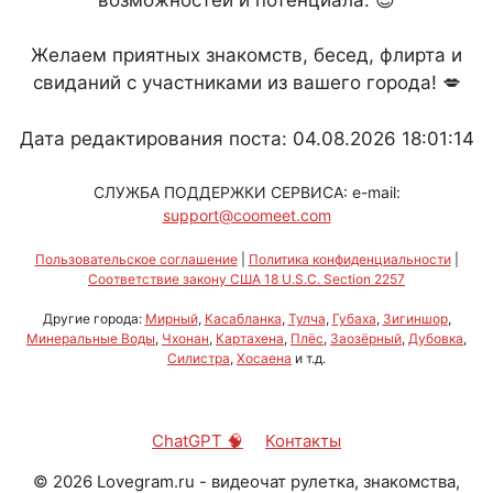
Желаем приятных знакомств, бесед, флирта и
свиданий с участниками из вашего города! 💋
Дата редактирования поста: 04.08.2026 18:01:14
СЛУЖБА ПОДДЕРЖКИ СЕРВИСА: e-mail:
support@coomeet.com
Пользовательское соглашение
|
Политика конфиденциальности
|
Соответствие закону США 18 U.S.C. Section 2257
Другие города:
Мирный
,
Касабланка
,
Тулча
,
Губаха
,
Зигиншор
,
Минеральные Воды
,
Чхонан
,
Картахена
,
Плёс
,
Заозёрный
,
Дубовка
,
Силистра
,
Хосаена
и т.д.
ChatGPT 🧠
Контакты
©
2026
Lovegram.ru - видеочат рулетка, знакомства,