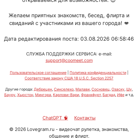
Желаем приятных знакомств, бесед, флирта и
свиданий с участниками из вашего города! 💋
Дата редактирования поста: 03.08.2026 06:58:46
СЛУЖБА ПОДДЕРЖКИ СЕРВИСА: e-mail:
support@coomeet.com
Пользовательское соглашение
|
Политика конфиденциальности
|
Соответствие закону США 18 U.S.C. Section 2257
Другие города:
Дебрецен
,
Синселехо
,
Малави
,
Сосновец
,
Озаску
,
Шу
,
Бауру
,
Хьюстон
,
Мингора
,
Карлови-Вари
,
Франкфурт
,
Багдад
,
Ифе
и т.д.
ChatGPT 🧠
Контакты
©
2026
Lovegram.ru - видеочат рулетка, знакомства,
общение и флирт.