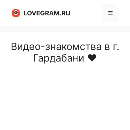
Перейти
к
LOVEGRAM.RU
Меню
содержимому
Видео-знакомства в г.
Гардабани ❤️