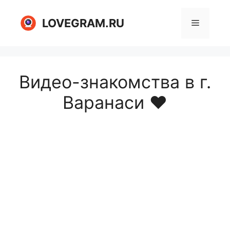
Перейти
к
LOVEGRAM.RU
Меню
содержимому
Видео-знакомства в г.
Варанаси ❤️