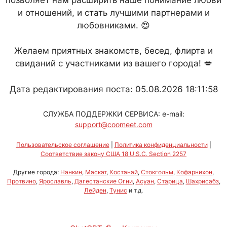
и отношений, и стать лучшими партнерами и
любовниками. 😍
Желаем приятных знакомств, бесед, флирта и
свиданий с участниками из вашего города! 💋
Дата редактирования поста: 05.08.2026 18:11:58
СЛУЖБА ПОДДЕРЖКИ СЕРВИСА: e-mail:
support@coomeet.com
Пользовательское соглашение
|
Политика конфиденциальности
|
Соответствие закону США 18 U.S.C. Section 2257
Другие города:
Нанкин
,
Маскат
,
Костанай
,
Стокгольм
,
Кофарнихон
,
Протвино
,
Ярославль
,
Дагестанские Огни
,
Асуан
,
Старица
,
Шахрисабз
,
Лейден
,
Тунис
и т.д.