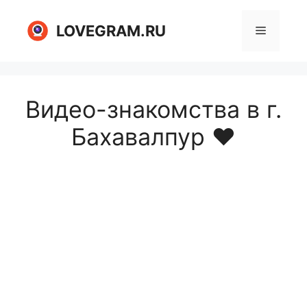
Перейти
к
LOVEGRAM.RU
Меню
содержимому
Видео-знакомства в г.
Бахавалпур ❤️