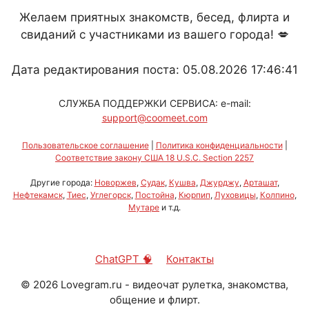
Желаем приятных знакомств, бесед, флирта и
свиданий с участниками из вашего города! 💋
Дата редактирования поста: 05.08.2026 17:46:41
СЛУЖБА ПОДДЕРЖКИ СЕРВИСА: e-mail:
support@coomeet.com
Пользовательское соглашение
|
Политика конфиденциальности
|
Соответствие закону США 18 U.S.C. Section 2257
Другие города:
Новоржев
,
Судак
,
Кушва
,
Джурджу
,
Арташат
,
Нефтекамск
,
Тиес
,
Углегорск
,
Постойна
,
Кюрпип
,
Луховицы
,
Колпино
,
Мутаре
и т.д.
ChatGPT 🧠
Контакты
©
2026
Lovegram.ru - видеочат рулетка, знакомства,
общение и флирт.